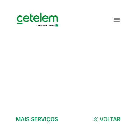
04 dicas para não cair em golpes virtuais
Skip to Main Content
MAIS SERVIÇOS
VOLTAR