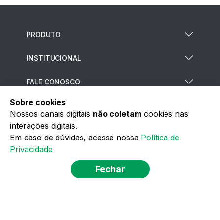
PRODUTO
INSTITUCIONAL
FALE CONOSCO
Sobre cookies
CENTRAL DE RELACIONAMENTO
Nossos canais digitais
não coletam
cookies nas
interações digitais.
MAIS SERVIÇOS
Em caso de dúvidas, acesse nossa
Política de
Privacidade
POLÍTICA DE PRIVACIDADE
Fechar
TERMOS DE USO