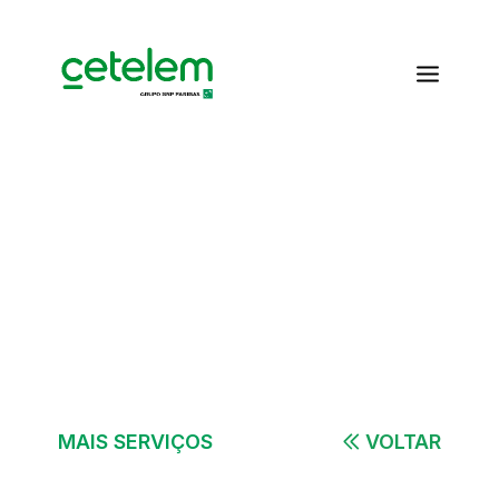
Entenda a Autenticação Biométrica: O Futuro da Segurança Digital
Skip to Main Content
MAIS SERVIÇOS
VOLTAR