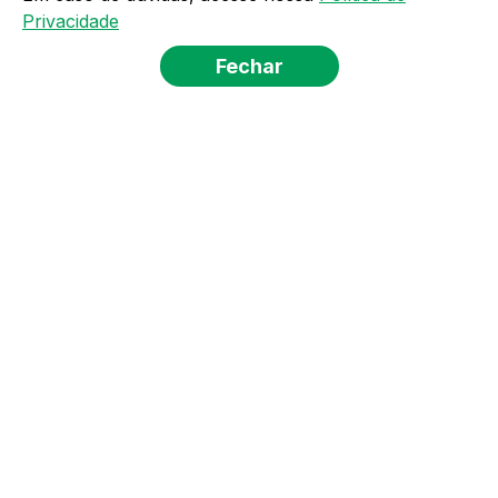
Privacidade
Fechar
PRODUTO
INSTITUCIONAL
FALE CONOSCO
CENTRAL DE RELACIONAMENTO
MAIS SERVIÇOS
POLÍTICA DE PRIVACIDADE
TERMOS DE USO