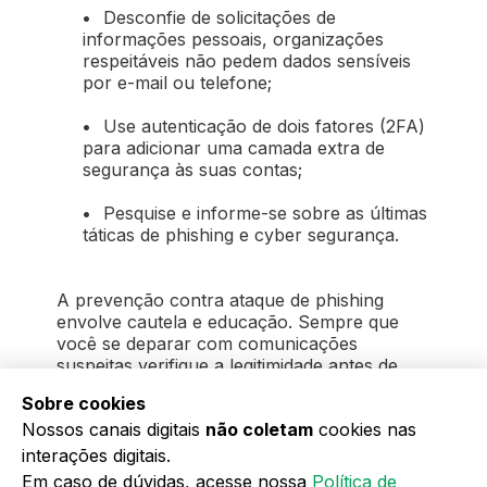
•
Desconfie de solicitações de
informações pessoais, organizações
respeitáveis não pedem dados sensíveis
por e-mail ou telefone;
•
Use autenticação de dois fatores (2FA)
para adicionar uma camada extra de
segurança às suas contas;
•
Pesquise e informe-se sobre as últimas
táticas de phishing e cyber segurança.
A prevenção contra ataque de phishing
envolve cautela e educação. Sempre que
você se deparar com comunicações
suspeitas verifique a legitimidade antes de
agir. Adotar boas práticas de segurança e
Sobre cookies
estar atento a sinais pode proteger você
Nossos canais digitais
não coletam
cookies nas
contra a perda de dados e dinheiro.
interações digitais.
Em caso de dúvidas, acesse nossa
Política de